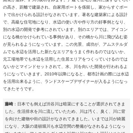
の高さ、距離で建築され、自家用ボートを係留し、家からすぐボー
トで出かけられる設計がなされています。著名な建築家による設計
で、高級な住宅地になり、水辺の使い方や作り方の好事例となり、
別の水辺の開発で参考にされています。別のエリアでは、アイコン
になる橋がかけられている事例があり、その橋から川に飛び込む姿
が見られるようになっています。この光景、成功が、アムステルダ
ムでも水辺を活用した新たなエリアをうまく作れるのではないか、
元工場地帯でも水辺を活用した住居エリアをつくっていけるのでは
ないかとマインドセットされて、水、川を向いた開発が行われるよ
うになっていきます。2010年以降になると、都市計画の際には水辺
を活用出来るように、ランドスケープデザイナーが入るようになっ
てきたそうです。
藤崎
：日本でも例えば渋谷川は暗渠にすることが選択されてきま
した。生活排水を川に流していたため、川は汚く、臭く、川に背
を向けた建物や街の設計がなされてきました。いまでは川が綺麗
になり、大阪の道頓堀川も水辺空間の整備がなされるようになっ