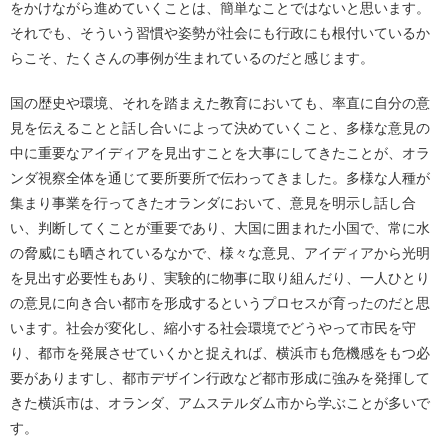
をかけながら進めていくことは、簡単なことではないと思います。
それでも、そういう習慣や姿勢が社会にも行政にも根付いているか
らこそ、たくさんの事例が生まれているのだと感じます。
国の歴史や環境、それを踏まえた教育においても、率直に自分の意
見を伝えることと話し合いによって決めていくこと、多様な意見の
中に重要なアイディアを見出すことを大事にしてきたことが、オラ
ンダ視察全体を通じて要所要所で伝わってきました。多様な人種が
集まり事業を行ってきたオランダにおいて、意見を明示し話し合
い、判断してくことが重要であり、大国に囲まれた小国で、常に水
の脅威にも晒されているなかで、様々な意見、アイディアから光明
を見出す必要性もあり、実験的に物事に取り組んだり、一人ひとり
の意見に向き合い都市を形成するというプロセスが育ったのだと思
います。社会が変化し、縮小する社会環境でどうやって市民を守
り、都市を発展させていくかと捉えれば、横浜市も危機感をもつ必
要がありますし、都市デザイン行政など都市形成に強みを発揮して
きた横浜市は、オランダ、アムステルダム市から学ぶことが多いで
す。