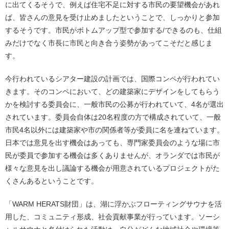
に出てくるそうで、例えば住宅不足に対する市民の要望機会があれ
ば、皆さんの意見を受け止めましたということで、しっかりと参加
するそうです。市民がボトムアップ型で参加する/できるのも、仕組
みだけでなく市長に市民と向き合う姿勢があってこそだと感じま
す。
今行われているシアター建設の計画では、国際コンペが行われてい
きます。そのコンペにおいて、どの建築家にデザインをしてもらう
かを検討する委員会に、一般市民の公募が行われていて、4名が選出
されています。委員会自体は20名程度の方で構成されていて、一般
市民4名以外には建築家や市の関係者等が委員に名を連ねています。
日本では意見を出す機会はあっても、専門家委員会のような場に市
民が委員で参加する機会は多くありませんが、オランダでは市民が
様々な意見を出し議論する機会が用意されているプロジェクトがた
くさんあるということです。
「WARM HERATS財団」は、湖に浮かぶフローティングサウナを活
用した、コミュニティ形成、社会貢献事業が行っています。ソーシ