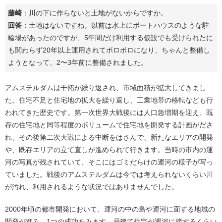
藤崎
：川の下に作らないと土地がないからですか。
回答
：土地はないですね。以前は水上にボートハウスのような駐
輪場があったのですが、5年間だけ利用する仮設でも受けられたに
も関わらず20年以上運用されてボロボロになり、ちゃんと整備し
ようとなって、2〜3年前に整備されました。
アムステルダムは干拓が繰り返され、市域面積が拡大してきまし
た。住宅不足と住宅地の拡大を繰り返し、工業地帯の移転なども行
われてきた歴史です。第一次世界大戦後には人口急増期を迎え、既
存の住宅地と同等程度のボリュームで住宅地を開発する計画がださ
れ、その後第二次大戦による中断をはさんで、新たなエリアの開発
や、既存エリアの立て直しが進められて行きます。当時の市内の運
河の写真が残されていて、そこにはゴミだらけの運河の様子が写っ
ていました。戦後のアムステルダムは今では考えられないくらい川
が汚れ、利用されるような状況ではありませんでした。
2000年頃の都市開発において、運河の中の島や運河に面する地域の
開発が進み、1つの成功をみます。戸建て住宅が運河に接するくらい