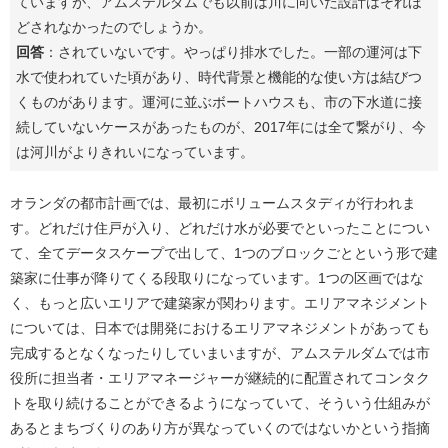
ていますが、アムステルダムでも以前は川に向いた設計はそれほ
どされなかったのでしょうか。
回答
：されていないです。やっぱり排水でした。一部の運河は下
水で使われていた頃があり、時代背景と機能的な使い方は結びつ
くものがあります。運河に並ぶボートハウスも、市の下水道に接
続していないケースがあったものが、2017年には全て繋がり、今
は河川がよりきれいになっています。
オランダの都市計画では、最初にボリュームスタディが行われま
す。どれだけ住戸が入り、どれだけ水が必要でといったことについ
て、全てデータスケープで出して、1つのブロックごとという形で建
築家に仕事が降りてくる段取りになっています。1つの区画ではな
く、もっと広いエリアで建築家が関わります。エリアマネジメント
については、日本では開発におけるエリアマネジメントがあっても
完成するとなくなったりしていまいますが、アムステルダムでは市
役所に担当者・エリアマネージャーが継続的に配置されてコンタク
トを取り続けることができるようになっていて、そういう仕組みが
あるとまちづくりのあり方が異なっていくのではないかという指摘