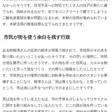
なかったそうです。住宅不足への対応でたくさんの住戸が新たに建
てられ、供給されるなかで、全てをコンクリートで建ててしまうと
二酸化炭素排出量が問題になるため、木材の活用が進められていま
す。木材活用の推進目標も立てられてきたそうです。
市民が街を使う余白を残す行政
ある時根津さんの近所の樹木が突風で倒されて、市役所がその木を
取り除いたということがあったそうです。その空いた場所に、市民
が池を勝手に作ったそうです。その池を作った住民は、カエルを飼
いたいと言って池をつくり、その周りに植栽をしたりしたそうで
す。市役所はその場所の知覚に自転車を停めるためのスタンドを整
備することになり、根津さんは「池は無くなるかな」と思っていた
ところ、市は池には手をつけずにそのままにしたそうです。
実は池を作っている人たちは、市の予算を少しもらってリサイクル
に関する取り組みをしている人たちで、どこの誰が池を作っている
のかを市は把握できる状況でした。そのため、池やその周囲はきれ