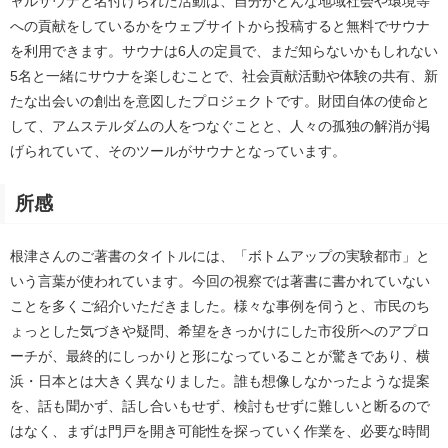
ャルサウナと名付けられた活動は、自分がどんな地域社会や環境等
への貢献をしているかをウェブサイトから投稿すると無料でサウナ
を利用できます。サウナは6人の定員で、まだ知らないかもしれない
5名と一緒にサウナを楽しむことで、社会貢献活動や体験の共有、新
たな出会いの創出を意図したプロジェクトです。財団自体の使命と
して、アムステルダムの人をつなぐことと、人々の孤独の解消が掲
げられていて、そのツールがサウナとなっています。
所感
根津さんのご著書のタイトルには、「ボトムアップの実験都市」と
いう言葉が使われています。今回の視察では著書に書かれていない
ことを多くご紹介いただきました。様々な事例を伺うと、市民のち
ょっとした気づきや疑問、希望をきっかけにした市役所へのアプロ
ーチが、最終的にしっかりと形になっていることが驚きであり、横
浜・日本とは大きく異なりました。誰も想像しなかったような提案
を、話も聞かず、話し合いもせず、検討もせずに難しいと断るので
はなく、まずは門戸を開き可能性を探っていく作業を、必要な時間