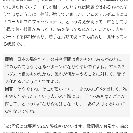
いに保たれていて、ゴミが溜まったりすれば問題ではあるもののそ
うではないうえに、仲間が増えていました。アムステルダム市には
「ローカルプロフェッショナル」という考えがあって、市としては
市民で何か技量があったり、街を使ってなにかしたいという人をサ
ポートする体制があり、勝手な活動であっても許容し、見守ってい
る状態です。
藤崎
：日本の場合だと、公共空雲間は皆のものであるがゆえに、
誰のものでもなくなるパターンになりやすいですよね。アムステ
ルダムは皆のものだから、誰かが何かをやることに対して、皆で
見守れるということですよね。
回答
：そうですね。そこが違います。「あの人にOKを出して、私
もやりたかった」という人が来た際には、「じゃああなたどこか
探して」という話になり否定はしないし、「あの人はずるい」に
ならないですね。
市の周辺には要塞が26か所残されています。戦闘機が普及する前の