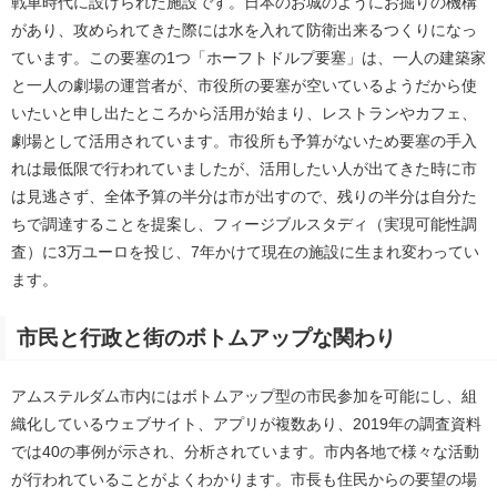
戦車時代に設けられた施設です。日本のお城のようにお掘りの機構
があり、攻められてきた際には水を入れて防衛出来るつくりになっ
ています。この要塞の1つ「ホーフトドルプ要塞」は、一人の建築家
と一人の劇場の運営者が、市役所の要塞が空いているようだから使
いたいと申し出たところから活用が始まり、レストランやカフェ、
劇場として活用されています。市役所も予算がないため要塞の手入
れは最低限で行われていましたが、活用したい人が出てきた時に市
は見逃さず、全体予算の半分は市が出すので、残りの半分は自分た
ちで調達することを提案し、フィージブルスタディ（実現可能性調
査）に3万ユーロを投じ、7年かけて現在の施設に生まれ変わってい
ます。
市民と行政と街のボトムアップな関わり
アムステルダム市内にはボトムアップ型の市民参加を可能にし、組
織化しているウェブサイト、アプリが複数あり、2019年の調査資料
では40の事例が示され、分析されています。市内各地で様々な活動
が行われていることがよくわかります。市長も住民からの要望の場