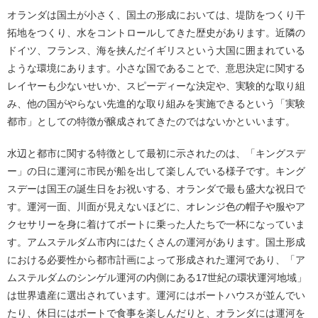
オランダは国土が小さく、国土の形成においては、堤防をつくり干
拓地をつくり、水をコントロールしてきた歴史があります。近隣の
ドイツ、フランス、海を挟んだイギリスという大国に囲まれている
ような環境にあります。小さな国であることで、意思決定に関する
レイヤーも少ないせいか、スピーディーな決定や、実験的な取り組
み、他の国がやらない先進的な取り組みを実施できるという「実験
都市」としての特徴が醸成されてきたのではないかといいます。
水辺と都市に関する特徴として最初に示されたのは、「キングスデ
ー」の日に運河に市民が船を出して楽しんでいる様子です。キング
スデーは国王の誕生日をお祝いする、オランダで最も盛大な祝日で
す。運河一面、川面が見えないほどに、オレンジ色の帽子や服やア
クセサリーを身に着けてボートに乗った人たちで一杯になっていま
す。アムステルダム市内にはたくさんの運河があります。国土形成
における必要性から都市計画によって形成された運河であり、「ア
ムステルダムのシンゲル運河の内側にある17世紀の環状運河地域」
は世界遺産に選出されています。運河にはボートハウスが並んでい
たり、休日にはボートで食事を楽しんだりと、オランダには運河を