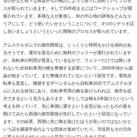
るのかなど様々な角度からの検討によって徐々に決めていくプロセ
スが取られていきます。そして15年程まえにはワークショップが開
催されています。多様な人が参加し、街の中心地の跡地をどんなエ
リアにして、どう使いたいかということについて、3つのシナリオ話
し合いましょうというといった開発のプロセスが取られています。
アムステルダムでの都市開発は、じっくりと時間をかける傾向があ
るそうです。運河を渡るために無料のフェリーが運行されています
が、自転車の利用が普及しているなかで、フェリーだけでは賄いき
れないため自転車用の橋を整備する必要について、2000年頃から議
論が始まっていて、まだ整備されていないという状況です。電気自
転車も普及し、隣接するザーンダムから自転車20分でアムステルダ
ムに入れる状況にあり、自転車専用の橋を架けられれば、都市を拡
大できるという見方もあります。市としては橋を2本架けたいという
考えを持っていて、先に東側に通すという合意があったものの蓋を
開けてみたら西側の都市開発が先行していたという状況になってい
ます。その結果、西側に先に橋を架けたほうが良いのではないかと
いう話を建築学会のような団体が進めていたり、市役所もその方向
に変えたほうがいいという見方になっているそうです。