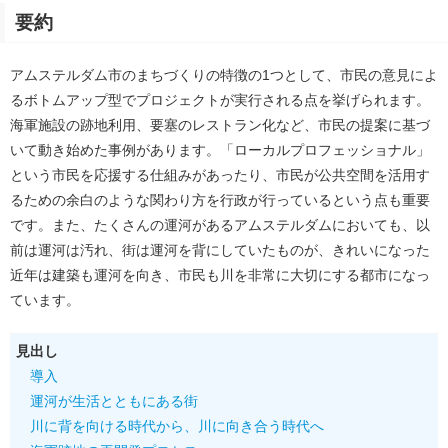
要約
アムステルダム市のまちづくりの特徴の1つとして、市民の意見によ
るボトムアップ型でプロジェクトが実行される点を挙げられます。
海軍施設の跡地利用、要塞のレストラン化など、市民の提案に基づ
いて動き始めた事例があります。「ローカルプロフェッショナル」
という市民を応援する仕組みがあったり、市民が公共空間を活用す
るための余白のような関わり方を行政が行っているという点も重要
です。また、たくさんの運河があるアムステルダムにおいても、以
前は運河は汚れ、街は運河を背にしていたものが、きれいになった
近年は建築も運河を向き、市民も川を非常に大切にする都市になっ
ています。
見出し
導入
運河が生活とともにある街
川に背を向ける時代から、川に向き合う時代へ