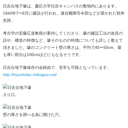
日吉台地下壕は、慶応大学日吉キャンパスの敷地内にあります。
1944年7〜8月に建設が行われ、連合艦隊司令部などが置かれた戦争
史跡。
考古学の安藤広道教授が案内してくださり、壕の建設工法の改良の
話や、構造の特徴など、壕そのものの特徴についても詳しく教えて
頂きました。壕のコンクリート壁の厚さは、平均で40〜50cm、最
も厚い部分は100cmほどにもなるそうです。
日吉台地下壕保存の会経由で、見学も可能となっています。
http://hiyoshidai-chikagou.net/
入り口。
壁の厚さを調べる為に開けた穴。