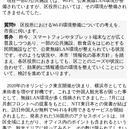
現在一部の公共施設では、Wi-Fi、公衆無線LAN環境が整
備されていますが、区役所においては、その環境が整備され
てきませんでした。
質問9
区役所におけるWi-Fi環境整備についての考えを、
市長に伺います。
答弁
昨今、スマートフォンやタブレット端末などが広く
普及しつつあり、一部の公共施設、飲食店をはじめとする
民間施設などで、公衆無線LAN環境が整えられている状況
です。そのような状況や、本市「情報化の基本方針」を踏
まえ、各区役所におきましても、区ごとのニーズや状況に
合わせて、効果的に情報通信の環境を整えていくことにつ
いて、検討を進めてまいります。
2020年のオリンピック東京開催が決まり、横浜市としても
来街者を増やす好機です。これまで外国人観光客が困った事
として、無線LAN環境が多く指摘されてきました。7月には
共創フロントへの提案をもとに、NTT東日本との覚書が結ば
れ、訪日外国人が無料でWi-Fiを利用できるサービスが開始
されました。発表された536箇所のアクセスポイントは、18
区全域にまたがり、オフィス内のポイントも含まれるという
事で、観光エリアに絞ってみると、その数は限られてしまい