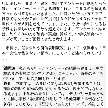
行いました。青葉区、緑区、旭区でアンケート用紙を配った
ほか、インターネットによる調査も行い、７５０名を超える
方々から回答をいただきました。回答いただいた方の中で、
性別では女性が７割、世代別では３０代から４０代の子育て
世代の方が６割を超えています。また、今後中学生になるお
子様をお持ちの方が半数を超えています。アンケートの結果
は、約９３％の方が給食の実施に賛成で、中学校給食へのニ
ーズが高いことが把握できたと考えます。
市長は、選挙公約や所信表明演説において、横浜市を「日
本一女性が働きやすい都市」にしていくと述べられていま
す。
質問16
私たちが行ったアンケートの結果も踏まえ、中学
校給食の実施についてどのように考えるか、市長の考えを
伺いまして、私の質問を終わります。
答弁
本市では、給食に必要な調理場を整備することは、
施設の制約や多額の費用がかかるため、現実的ではないと
考えます。中学校の昼食については、デリバリー弁当方式
や近隣小学校の調理室を利用している他都市の事例なども
参考にしながら、より望ましいあり方について、検討して