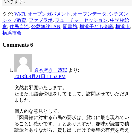
いきます。
タグ:
Wi-Fi
,
オープンガバメント
,
オープンデータ
,
シチズン
シップ教育
,
ファブラボ
,
フューチャーセッション
,
中学校給
食
,
住民自治
,
公衆無線LAN
,
図書館
,
横浜子ども会議
,
横浜市
,
横浜市会
Comments 6
名も無き一市民
より:
2013年9月21日 11:53 PM
突然お邪魔いたします。
たまたま議会傍聴をしてまして、訪問させていただき
ました。
個人的な意見として。
「図書館に対する市民の要求は、貸出に最も現れてい
ることは確かです。」とありますが、趣味が読書で積
読派とありながら、貸し出しだけで要望の有無を考え