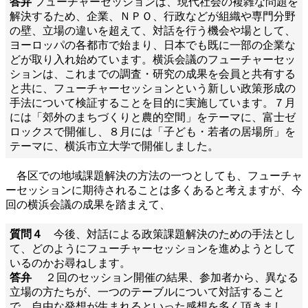
答弁
フューチャーセッションは、現代社会の複雑な問題を
解決するため、企業、ＮＰＯ、行政などが組織や専門分野
の壁、立場の違いを超えて、対話を行う機会や場として、
ヨーロッパの各都市で始まり、日本でも既に一部の企業な
どが取り入れ始めています。横浜会議のフューチャーセッ
ションは、これまでの調査・研究の成果を会員と共有する
と共に、フューチャーセッションという新しい政策形成の
手法について検証することを目的に実施しています。７月
には「郊外のまちづくりと農的空間」をテーマに、富士ゼ
ロックスで開催し、８月には「子ども・若者の居場所」を
テーマに、横浜市立大学で開催しました。
各区での地域課題解決の方法の一つとしても、フューチャ
ーセッションに期待されることは多くあると考えますが、今
回の横浜会議の成果を踏まえて、
質問４
今後、対話による政策課題解決のための手法とし
て、どのようにフューチャーセッションを進めようとして
いるのかお尋ねします。
答弁
２回のセッション開催の結果、参加者から、異なる
立場の方たちが、一つのテーブルについて対話すること
で、自由な発想が生まれるといった感想を多く頂きまし