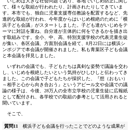
いじめは大きな社会問題であり、各地でいじめ防止に関し
て、様々な取組が行われたり、計画されたりしてきていま
す。本市でも、独自に児童支援専任教諭を配置するなど、先
進的な取組が行われ、今年度からはいじめ根絶のために「横
浜子ども会議」がスタートしました。子ども達がいじめをテ
ーマに対話を重ね、自分達が主体的に何をできるかを描き出
す取組みです。全小、中、高、特別支援学校の代表児童生徒
が集い、各区会議、方面別会議を経て、8月22日には横浜シ
ンポジアで本会議が開催されました。私も青葉区子ども会議
と本会議を拝見しました。
いずれの会議でも、子どもたちは真剣な姿勢で議論を交わ
し、いじめを根絶したいという気持がひしひしと伝わってき
ました。この会議で子どもたちが採択した、『想（おもい）
～相手と心から向き合おう』というアピール文や会議での議
論の様子は、今後、28万人の全市立学校の児童生徒に広報紙
として配付され、各学校での取組の参考として活用されると
聞いています。
そこで、
質問11
横浜子ども会議を行ったことでどのような成果が