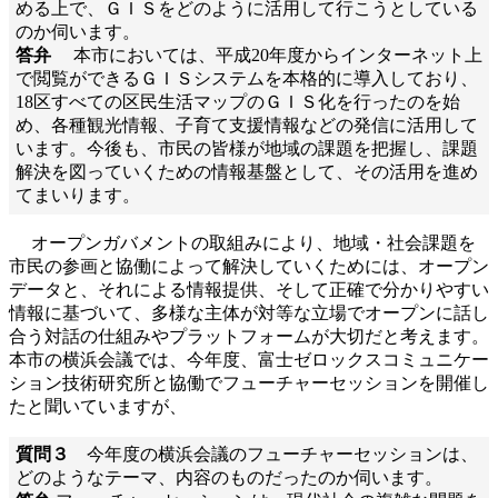
める上で、ＧＩＳをどのように活用して行こうとしている
のか伺います。
答弁
本市においては、平成20年度からインターネット上
で閲覧ができるＧＩＳシステムを本格的に導入しており、
18区すべての区民生活マップのＧＩＳ化を行ったのを始
め、各種観光情報、子育て支援情報などの発信に活用して
います。今後も、市民の皆様が地域の課題を把握し、課題
解決を図っていくための情報基盤として、その活用を進め
てまいります。
オープンガバメントの取組みにより、地域・社会課題を
市民の参画と協働によって解決していくためには、オープン
データと、それによる情報提供、そして正確で分かりやすい
情報に基づいて、多様な主体が対等な立場でオープンに話し
合う対話の仕組みやプラットフォームが大切だと考えます。
本市の横浜会議では、今年度、富士ゼロックスコミュニケー
ション技術研究所と協働でフューチャーセッションを開催し
たと聞いていますが、
質問３
今年度の横浜会議のフューチャーセッションは、
どのようなテーマ、内容のものだったのか伺います。