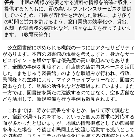
答弁
市民の皆様が必要とする資料や情報を的確に収集・
提供するとともに、質の高いレファレンスサービスを提供
していくため、司書が専門性を活かした業務に、より多く
の時間と労力を割けるよう、窓口業務の効率化や、貸出、
返却、配架業務の委託化など、様々な工夫を行ってまいり
ます。（教育長答弁）
公立図書館に求められる機能の一つにはアクセサビリティ
があります。本市の図書館の現状を考えますと、身近なサー
ビスポイントを増やす事は優先度の高い取組みでもありま
す。全国の事例を見渡すと、商店街の店舗内スペースを活用
した「まちじゅう図書館」のような取組みが行われ、行政、
民間様々な主体により、マイクロライブラリーなど、図書の
貸出を介して、地域の活性化などが取組まれています。また
一方では、図書館を新たに建設するのではなく、空き店舗な
どを活用して、新規整備を行う事例も散見されます。
これまでは、静かに読書をするとか、借りて家で読むと
か、宿題や調べものをする、といった個人の要求に対応する
面が多かったと思いますが、地域の情報拠点としての図書館
を考えた場合、今後は市民同士が交流し活動する拠点として
の図書館、コミュニティの活性化に寄与する図書館というあ