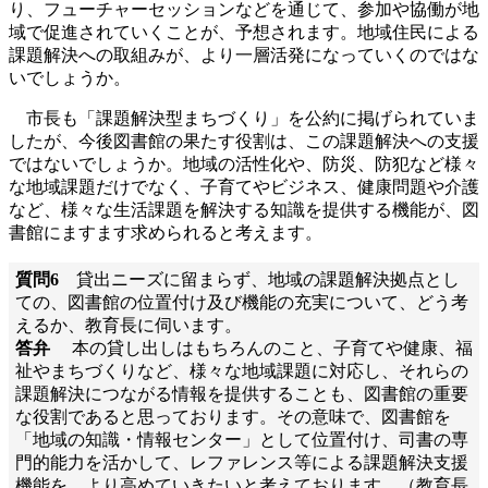
り、フューチャーセッションなどを通じて、参加や協働が地
域で促進されていくことが、予想されます。地域住民による
課題解決への取組みが、より一層活発になっていくのではな
いでしょうか。
市長も「課題解決型まちづくり」を公約に掲げられていま
したが、今後図書館の果たす役割は、この課題解決への支援
ではないでしょうか。地域の活性化や、防災、防犯など様々
な地域課題だけでなく、子育てやビジネス、健康問題や介護
など、様々な生活課題を解決する知識を提供する機能が、図
書館にますます求められると考えます。
質問6
貸出ニーズに留まらず、地域の課題解決拠点とし
ての、図書館の位置付け及び機能の充実について、どう考
えるか、教育長に伺います。
答弁
本の貸し出しはもちろんのこと、子育てや健康、福
祉やまちづくりなど、様々な地域課題に対応し、それらの
課題解決につながる情報を提供することも、図書館の重要
な役割であると思っております。その意味で、図書館を
「地域の知識・情報センター」として位置付け、司書の専
門的能力を活かして、レファレンス等による課題解決支援
機能を、より高めていきたいと考えております。（教育長