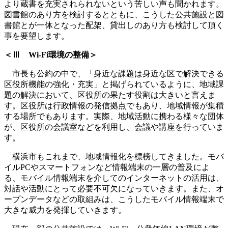
より蔵書を充実されられないという苦しい声も聞かれます。
図書館のあり方を検討するとともに、こうした公共施設と図
書館とが一体となった配架、貸出しのあり方も検討して頂く
事を要望します。
＜Ⅲ Wi-Fi環境の整備＞
市長も公約の中で、「身近な課題は身近な区で解決できる
区役所機能の強化・充実」と掲げられているように、地域課
題の解決において、区役所の果たす役割は大きいと言えま
す。区役所は行政情報の発信拠点でもあり、地域情報が集積
する場所でもあります。実際、地域活動に携わる様々な団体
が、区役所の会議室などを利用し、会議や講座を行っていま
す。
横浜市もこれまで、地域情報化を標榜してきました。モバ
イルPCやスマートフォンなど情報端末の一層の普及によ
る、モバイル情報端末を介してのインターネットの活用は、
対話や活動にとって必要不可欠になっていきます。また、オ
ープンデータなどの取組みは、こうしたモバイル情報端末で
大きな威力を発揮していきます。