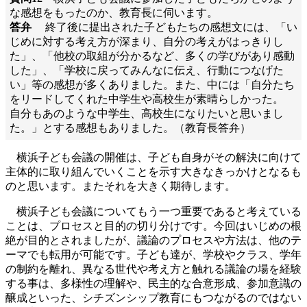
な感想をもったのか、教育長に伺います。
答弁
終了後に提出された子どもたちの感想文には、「い
じめに対する考え方が深まり、自分の考えがはっきりし
た」、「他校の取組が分かるなど、多くの学びがあり感動
した」、「学校に戻ってみんなに伝え、行動につなげた
い」等の感想が多くありました。また、中には「自分たち
をリードしてくれた中学生や高校生が素晴らしかった。
自分もあのような中学生、高校生になりたいと思いまし
た。」とする感想もありました。（教育長答弁）
横浜子ども会議の開催は、子ども自身がその解決に向けて
主体的に取り組んでいくことを示す大きなきっかけとなるも
のと思います。またそれを大きく期待します。
横浜子ども会議についてもう一つ重要であると考えている
ことは、プロセスと目的の切り分けです。今回はいじめの根
絶が目的とされましたが、議論のプロセスや方法は、他のテ
ーマでも転用が可能です。子ども達が、学校やクラス、学年
の制約を離れ、異なる世代や考え方と触れる議論の場を経験
する事は、多様性の理解や、民主的な合意形成、参加意識の
醸成といった、シチズンシップ教育にもつながるのではない