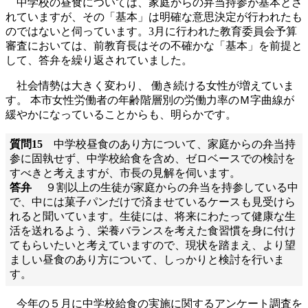
中学校の昼食については、家庭からの弁当持参が基本とさ
れていますが、その「基本」は明確な意思決定が行われたも
のではないと伺っています。3月に行われた教育委員会予算
審査においては、前教育長はその不確かな「基本」を前提と
して、答弁を繰り返されていました。
社会情勢は大きく変わり、 働き続ける女性が増えていま
す。 本市女性労働者の年齢階層別の労働力率のＭ字曲線が
緩やかになっていることからも、明らかです。
質問15
中学校昼食のあり方について、家庭からの弁当持
参に固執せず、中学校給食を含め、ゼロベースでの検討を
すべきと考えますが、市長の見解を伺います。
答弁
９割以上の生徒が家庭からの弁当を持参している中
で、中には菓子パンだけで済ませているケースも見受けら
れると聞いています。生徒には、将来にわたって健康な生
活を送れるよう、栄養バランスを考えた食習慣を身に付け
てもらいたいと考えていますので、現状を踏まえ、より望
ましい昼食のあり方について、しっかりと検討を行いま
す。
今年の５月に中学校給食の実施に関するアンケート調査を