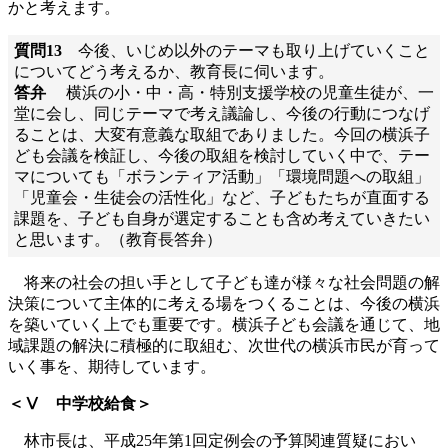
かと考えます。
質問13
今後、いじめ以外のテーマも取り上げていくこと
についてどう考えるか、教育長に伺います。
答弁
横浜の小・中・高・特別支援学校の児童生徒が、一
堂に会し、同じテーマで考え議論し、今後の行動につなげ
ることは、大変有意義な取組でありました。今回の横浜子
ども会議を検証し、今後の取組を検討していく中で、テー
マについても「ボランティア活動」「環境問題への取組」
「児童会・生徒会の活性化」など、子どもたちが直面する
課題を、子ども自身が選定することも含め考えていきたい
と思います。（教育長答弁）
将来の社会の担い手として子ども達が様々な社会問題の解
決策について主体的に考える場をつくることは、今後の横浜
を築いていく上でも重要です。横浜子ども会議を通じて、地
域課題の解決に積極的に取組む、次世代の横浜市民が育って
いく事を、期待しています。
＜Ⅴ 中学校給食＞
林市長は、平成25年第1回定例会の予算関連質疑におい