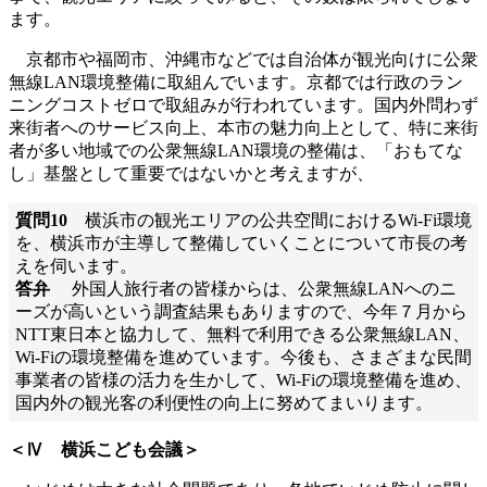
ます。
京都市や福岡市、沖縄市などでは自治体が観光向けに公衆
無線LAN環境整備に取組んでいます。京都では行政のラン
ニングコストゼロで取組みが行われています。国内外問わず
来街者へのサービス向上、本市の魅力向上として、特に来街
者が多い地域での公衆無線LAN環境の整備は、「おもてな
し」基盤として重要ではないかと考えますが、
質問10
横浜市の観光エリアの公共空間におけるWi-Fi環境
を、横浜市が主導して整備していくことについて市長の考
えを伺います。
答弁
外国人旅行者の皆様からは、公衆無線LANへのニ
ーズが高いという調査結果もありますので、今年７月から
NTT東日本と協力して、無料で利用できる公衆無線LAN、
Wi-Fiの環境整備を進めています。今後も、さまざまな民間
事業者の皆様の活力を生かして、Wi-Fiの環境整備を進め、
国内外の観光客の利便性の向上に努めてまいります。
＜Ⅳ 横浜こども会議＞