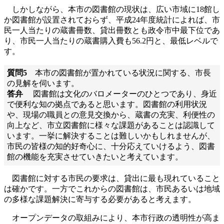
しかしながら、本市の図書館の現状は、広い市域に18館し
か図書館が設置されておらず、平成24年度統計によれば、市
民一人当たりの蔵書冊数、貸出冊数とも政令市中最下位であ
り、市民一人当たりの蔵書購入費も56.2円と、最低レベルで
す。
質問5
本市の図書館が置かれている状況に関する、市長
の見解を伺います。
答弁
図書館は文化のバロメーターのひとつであり、身近
で便利な知の拠点であると思います。図書館の利用状況
や、現場の職員との意見交換から、蔵書の充実、利便性の
向上など、市立図書館に様々な課題があることは認識して
います。一挙に解決することは難しいかもしれませんが、
市民の皆様の知的好奇心に、十分応えていけるよう、図書
館の機能を充実させていきたいと考えています。
図書館に対する市民の要求は、貸出に最も現れていること
は確かです。一方でこれからの図書館は、市民あるいは地域
の多様な課題解決に寄与する必要があると考えます。
オープンデータの取組みにより、本市行政の透明性が高ま