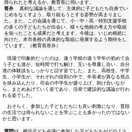
得られたと考えるか、教育長に伺います。
答弁
真剣な議論を通して、主体的に子どもたち自身でい
じめをなくすよう、取り組もうとする姿勢が高まりまし
た。また、この会議を通じて、小・中・高・特別支援学校
の多くの子どもたちが出会い、様々な他校の考え方や取組
を知ったことも成果だと考えます。今後は、いじめ根絶に
向けた、本市各校の具体的な取組に発展するよう期待をし
ています。（教育長答弁）
現場で印象的だったのは、違う学校の違う学年の初めて会
う子ども達が、短時間で打ち解け、互いを尊重し合い、自分
達の体験談をしっかりと話す姿でした。また、高校生、中学
生、小学生が、それぞれの役割の中で、年長者が異なる視点
を挟み込んだり、司会の中学生が盛り上げ、助け合いなが
ら、まとめあげていく姿であり、活発で建設的な議論が行わ
れる姿でした。
おそらく、参加した子どもたちにも良い刺激になり、普段
の生活では得られないことを学ぶことも多かったのではない
かと思います。
質問12
横浜子ども会議に参加した子どもたちがどのよう