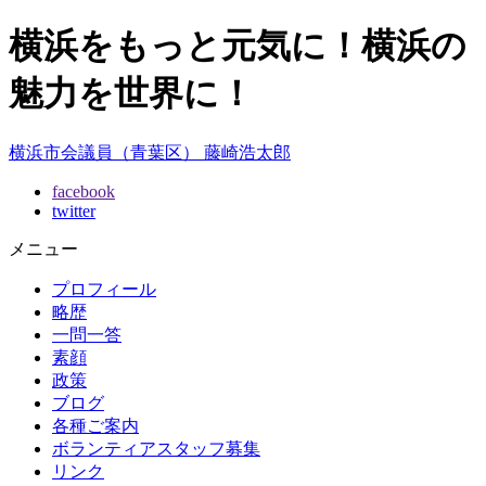
横浜をもっと元気に！横浜の
魅力を世界に！
横浜市会議員（青葉区） 藤崎浩太郎
facebook
twitter
メニュー
プロフィール
略歴
一問一答
素顔
政策
ブログ
各種ご案内
ボランティアスタッフ募集
リンク