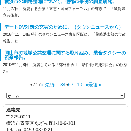
横浜市の劇場整備について、他都市事例の調査研究。
11月27日、所属する会派「立憲・国民フォーラム」の有志で、「滋賀県
立芸術劇...
デートDV対策の充実のために。（タウンニュースから）
2019年11月14日発行のタウンニュース青葉区版に、「藤崎浩太郎の市政
報告」と...
岡山市の地域公共交通に関する取り組み、乗合タクシーの
視察報告。
2019年11月8日、所属している「郊外部再生・活性化特別委員会」の視察
2日...
5 / 17
« 先頭
«
...
3
4
5
6
7
...
10
...
»
最後 »
連絡先
〒225-0011
横浜市青葉区あざみ野1-10-6-101
Tel/Fax. 045-903-0221