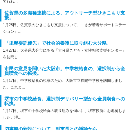
て行わ...
佐賀県の多職種連携による、アウトリーチ型ひきこもり支
援。
1月28日、佐賀県のひきこもり支援について、「さが若者サポートステー
ション」...
「里親委託優先」で社会的養護に取り組む大分県。
1月27日、大分県大分市にある「大分県こども・女性相談支援センター」
を訪問し...
市民の意見を聞いた大阪市。中学校給食の、選択制から全
員喫食への転換。
1月17日、中学校給食の視察のため、大阪市立摂陽中学校を訪問しまし
た。これま...
堺市の中学校給食。選択制デリバリー型から全員喫食への
転換。
1月17日、堺市の中学校給食の取り組みを伺いに、堺市役所にお邪魔しま
した。堺...
図書館の新設について、副市長との議論から。